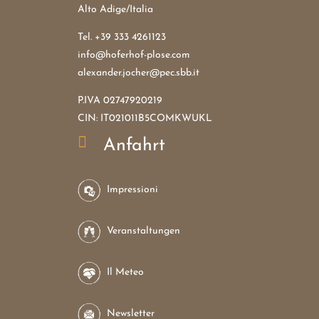
Alto Adige/Italia
Tel.
+39 333 4261123
info@hoferhof-plose.com
alexander.jocher@pec.sbb.it
P.IVA 02747920219
CIN: IT021011B5COMKWUKL

Anfahrt
Impressioni
Veranstaltungen
Il Meteo
Newsletter